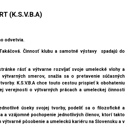
 (K.S.V.B.A)
ho odvetvia.
 Takáčová. Činnosť klubu a samotné výstavy spadajú do
stránke rásť a výtvarne rozvíjať svoje umelecké vlohy a
e výtvarných smerov, snažia sa o pretavenie súčasných
orby. K.S.V.B.A chce touto cestou prispieť k obohateniu
ej verejnosti o výtvarných prácach a umeleckej činnosti
otlivé úseky svojej tvorby, podeliť sa o filozofické a
ia a vzájomné pochopenie jednotlivých členov, ktorí takto
ch výtvarné pôsobenie a umeleckú kariéru na Slovensku a v