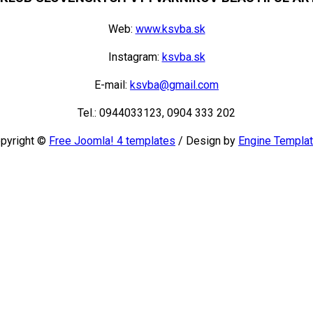
Web:
www.ksvba.sk
Instagram:
ksvba.sk
E-mail:
ksvba@gmail.com
Tel.: 0944033123, 0904 333 202
pyright ©
Free Joomla! 4 templates
/ Design by
Engine Templa