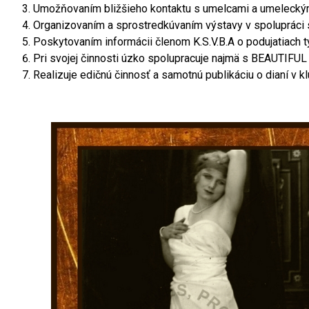
Umožňovaním bližšieho kontaktu s umelcami a umeleckými 
Organizovaním a sprostredkúvaním výstavy v spolupráci 
Poskytovaním informácii členom K.S.V.B.A o podujatiach tý
Pri svojej činnosti úzko spolupracuje najmä s BEAUTIFUL 
Realizuje edičnú činnosť a samotnú publikáciu o dianí v 