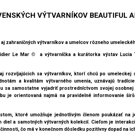
ENSKÝCH VÝTVARNÍKOV BEAUTIFUL ART
ko aj zahraničných výtvarníkov a umelcov rôzneho umelecké
Didier Le Mar © a výtvarníčka a kurátorka výstav Lucia
j rozvíjajúcich sa výtvarníkov, ktorí chcú po umeleckej 
dnotám a kvalitám výtvarného umenia, uznávajú tradíci
sa samostatne vyjadriť prostredníctvom svojej osobnej tv
bu je orientovaná najmä na pravidelné informovanie širš
om, ktoré umožňuje jednotlivým členom poukázať na jedn
ch diel a samotných výtvarných kolekcií. Cieľom je interakc
 činnosti, čo má v konečnom dôsledku pozitívny dopad na i