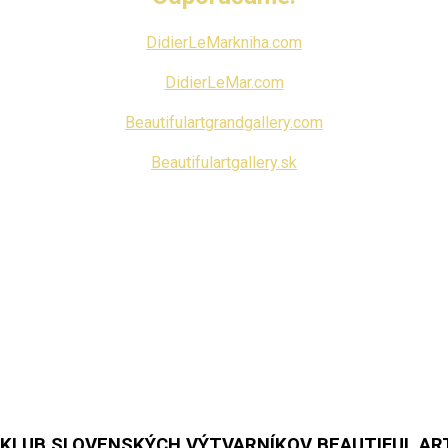
DidierLeMarkniha.com
DidierLeMar.com
Beautifulartgrandgallery.com
Beautifulartgallery.sk
KLUB SLOVENSKÝCH VÝTVARNÍKOV BEAUTIFUL AR