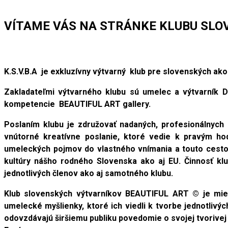
VÍTAME VÁS NA STRÁNKE KLUBU SLOV
K.S.V.B.A je exkluzívny výtvarný klub pre slovenských a
Zakladateľmi výtvarného klubu sú umelec a výtvarník 
kompetencie BEAUTIFUL ART gallery.
Poslaním klubu je združovať nadaných, profesionálnych a
vnútorné kreatívne poslanie, ktoré vedie k pravým ho
umeleckých pojmov do vlastného vnímania a touto cestou 
kultúry nášho rodného Slovenska ako aj EU. Činnosť klu
jednotlivých členov ako aj samotného klubu.
Klub slovenských výtvarníkov BEAUTIFUL ART © je miest
umelecké myšlienky, ktoré ich viedli k tvorbe jednotlivý
odovzdávajú širšiemu publiku povedomie o svojej tvorivej