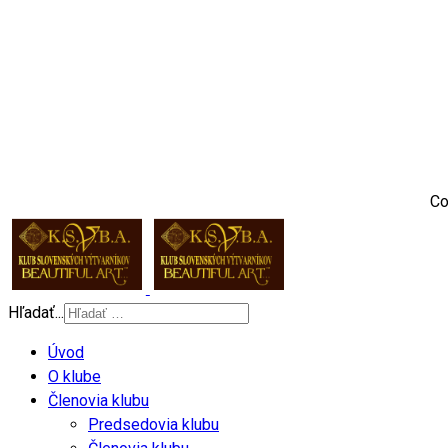
Co
Hľadať...
Úvod
O klube
Členovia klubu
Predsedovia klubu